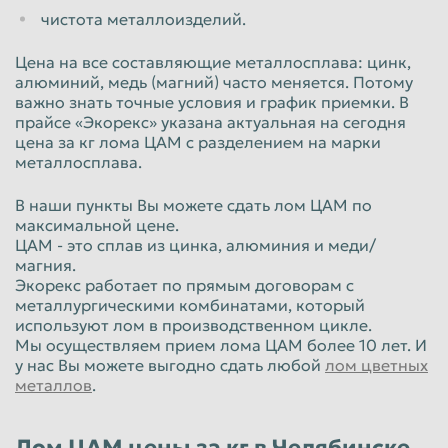
чистота металлоизделий.
Таганрог
Тамбов
Цена на все составляющие металлосплава: цинк,
Тверь
Тольятти
алюминий, медь (магний) часто меняется. Потому
важно знать точные условия и график приемки. В
Томск
Тула
прайсе «Экорекс» указана актуальная на сегодня
Тюмень
Улан-Удэ
цена за кг лома ЦАМ с разделением на марки
металлосплава.
Ульяновск
Уссурийск
В наши пункты Вы можете сдать лом ЦАМ по
Уфа
Хабаровск
максимальной цене.
ЦАМ - это сплав из цинка, алюминия и меди/
Химки
Чебоксары
магния.
Челябинск
Череповец
Экорекс работает по прямым договорам с
металлургическими комбинатами, который
Чита
Шахты
используют лом в производственном цикле.
Мы осуществляем прием лома ЦАМ более 10 лет. И
Электросталь
Энгельс
у нас Вы можете выгодно сдать любой
лом цветных
металлов
.
Южно-Сахалинск
Якутск
Ярославль
Лом ЦАМ цены за кг в Челябинске