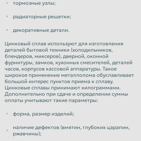
тормозные узлы;
Пенза
Пермь
радиаторные решетки;
Петрозаводск
Петропавловск-Камчатский
декоративные детали.
Подольск
Прокопьевск
Псков
Ростов-на-Дону
Цинковый сплав используют для изготовления
деталей бытовой техники (холодильников,
Рыбинск
Рязань
блендеров, миксеров), дверной, оконной
фурнитуры, замков, кухонных смесителей, деталей
Салават
Самара
часов, корпусов кассовой аппаратуры. Такое
широкое применение металлолома обуславливает
Санкт-Петербург
Саранск
большой интерес пунктов приема к сплаву.
Саратов
Севастополь
Цинковые сплавы принимают килограммами.
Дополнительно при сдаче и определении суммы
Северодвинск
Симферополь
оплаты учитывают такие параметры:
Смоленск
Сочи
форма, размер изделий;
Ставрополь
Старый Оскол
наличие дефектов (вмятин, глубоких царапин,
Стерлитамак
Сургут
ржавчины);
Сызрань
Сыктывкар