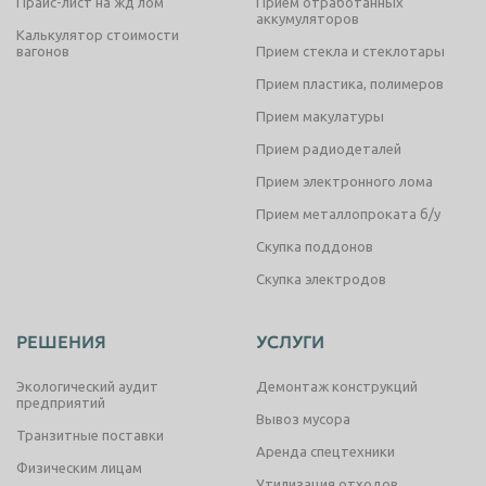
Прайс-лист на жд лом
Прием отработанных
аккумуляторов
Калькулятор стоимости
вагонов
Прием стекла и стеклотары
Прием пластика, полимеров
Прием макулатуры
Прием радиодеталей
Прием электронного лома
Прием металлопроката б/у
Скупка поддонов
Скупка электродов
РЕШЕНИЯ
УСЛУГИ
Экологический аудит
Демонтаж конструкций
предприятий
Вывоз мусора
Транзитные поставки
Аренда спецтехники
Физическим лицам
Утилизация отходов