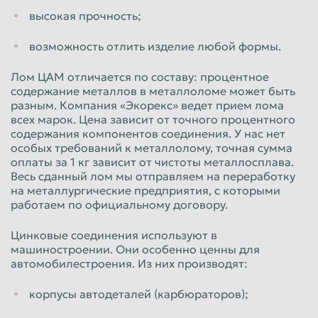
Красноярск
высокая прочность;
Курган
Курск
Липецк
возможность отлить изделие любой формы.
Люберцы
Магнитогорск
Лом ЦАМ отличается по составу: процентное
Махачкала
Миасс
содержание металлов в металлоломе может быть
разным. Компания «Экорекс» ведет прием лома
Москва
Мурманск
всех марок. Цена зависит от точного процентного
содержания компонентов соединения. У нас нет
Мытищи
Набережные Челны
особых требований к металлолому, точная сумма
оплаты за 1 кг зависит от чистоты металлосплава.
Нальчик
Нижневартовск
Весь сданный лом мы отправляем на переработку
Нижнекамск
Нижний Новгород
на металлургические предприятия, с которыми
работаем по официальному договору.
Нижний Тагил
Новокузнецк
Цинковые соединения используют в
Новороссийск
Новосибирск
машиностроении. Они особенно ценны для
автомобилестроения. Из них производят:
Новочеркасск
Норильск
Омск
Орёл
корпусы автодеталей (карбюраторов);
Оренбург
Орск