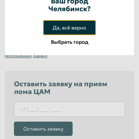
Ваш город
до 30
руб/кг
Челябинск?
Физические лица
до 30
руб/кг
Юридические лица
Да, всё верно
Выбрать город
Нажимая на кнопку «Оставить заявку», я
+7 (923) 148-54-33
даю свое
Согласие на обработку
персональных данных
Оставить заявку на прием
лома ЦАМ
Оставить заявку