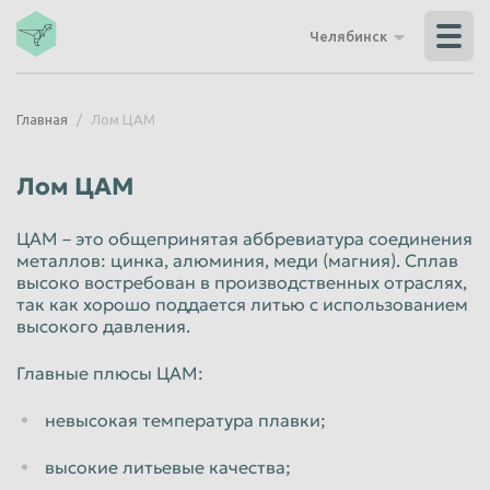
Владикавказ
Владимир
Челябинск
Волгоград
Волгодонск
Волжский
Вологда
Главная
Лом ЦАМ
Воронеж
Грозный
Дзержинск
Екатеринбург
Лом ЦАМ
Иваново
Ижевск
ЦАМ – это общепринятая аббревиатура соединения
Иркутск
Йошкар-Ола
металлов: цинка, алюминия, меди (магния). Сплав
высоко востребован в производственных отраслях,
Казань
Калининград
так как хорошо поддается литью с использованием
Калуга
Каменск-Уральский
высокого давления.
Кемерово
Керчь
Главные плюсы ЦАМ:
Киров
Комсомольск-на-Амуре
невысокая температура плавки;
Королёв
Кострома
высокие литьевые качества;
Красногорск
Краснодар