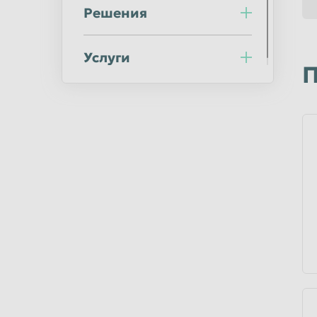
Ульяновск
Уссурийск
Решения
Хабаровск
Химки
Услуги
Челябинск
Череповец
П
Шахты
Электросталь
Южно-Сахалинск
Якутск