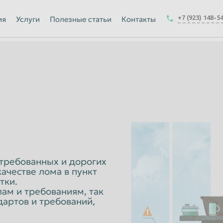
Йошкар-Ола
+7 (923) 148-5
ия
Услуги
Полезные статьи
Контакты
Калуга
Керчь
-на-Амуре
Королёв
Краснодар
Курск
Магнитогорск
Москва
Набережные Челны
стребованных и дорогих
ачестве лома в пункт
ск
Нижнекамск
тки.
ам и требованиям, так
Новокузнецк
дартов и требований,
Новочеркасск