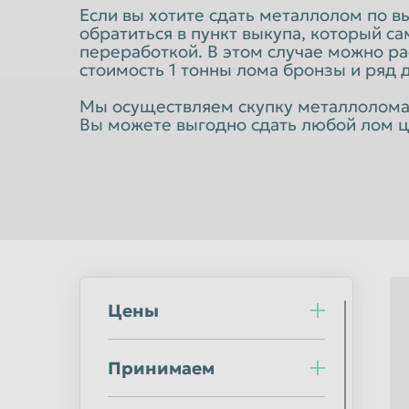
Норильск
Омск
Если вы хотите сдать металлолом по в
обратиться в пункт выкупа, который с
Оренбург
Орск
переработкой. В этом случае можно ра
стоимость 1 тонны лома бронзы и ряд 
Пермь
Петрозаводс
Подольск
Прокопьевск
Мы осуществляем скупку металлолома б
Вы можете выгодно сдать любой лом ц
Ростов-на-Дону
Рыбинск
Салават
Самара
Саранск
Саратов
Северодвинск
Симферополь
Сочи
Ставрополь
Стерлитамак
Сургут
Цены
Сыктывкар
Таганрог
Тверь
Тольятти
Принимаем
Тула
Тюмень