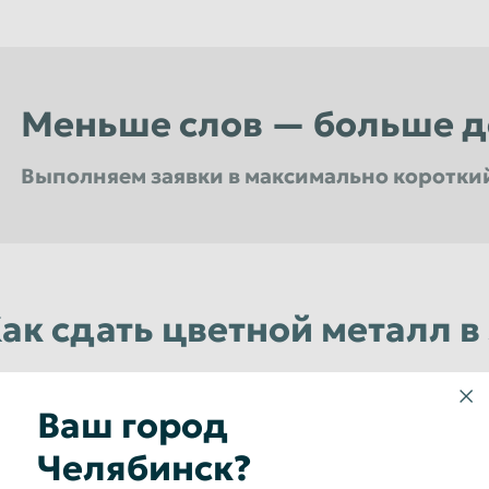
Меньше слов — больше д
Выполняем заявки в максимально коротки
Мы не выставляем никаких скрытых засоров и все наше весовое оборудование проверено в у
Вы всегда сможете получить максимальный уровень сервиса в любом из филиалов расположенных в Челябинск
ак сдать цветной металл в
Ваш город
СДЕЛАТЬ ЗВОНОК В КОМПАНИЮ
1
ЭКОРЕКС
Челябинск?