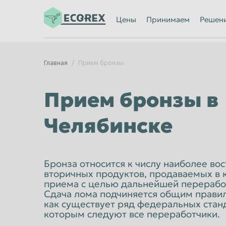
Ижевск
Иркутск
Цены
Принимаем
Решен
Казань
Калининград
Каменск-Уральский
Кемерово
Главная
Прием бронзы
Киров
Комсомольск
Кострома
Красногорск
Прием бронзы в
Красноярск
Курган
Челябинске
Липецк
Люберцы
Махачкала
Миасс
Мурманск
Мытищи
Бронза относится к числу наиболее во
вторичных продуктов, продаваемых в к
Нальчик
Нижневартов
приема с целью дальнейшей перерабо
Сдача лома подчиняется общим правил
Нижний Новгород
Нижний Тагил
как существует ряд федеральных стан
Новороссийск
Новосибирск
которым следуют все переработчики.