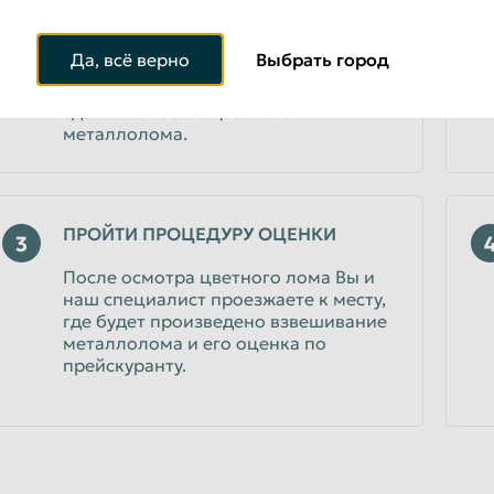
Во время звонка сообщите
менеджеру, что именно Вы
планируете сдать и в каком
Да, всё верно
Выбрать город
количестве. Консультант уточнит
расценки и подскажет, что можно
сдать в качестве цветного
металлолома.
ПРОЙТИ ПРОЦЕДУРУ ОЦЕНКИ
3
После осмотра цветного лома Вы и
наш специалист проезжаете к месту,
где будет произведено взвешивание
металлолома и его оценка по
прейскуранту.