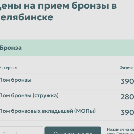
ены на прием бронзы в
елябинске
Бронза
Материал
Физиче
Лом бронзы
390
Лом бронзы (стружка)
280
Лом бронзовых вкладышей (МОПы)
390
Нажимая на кн
Оставить заявку
свое
Согласие