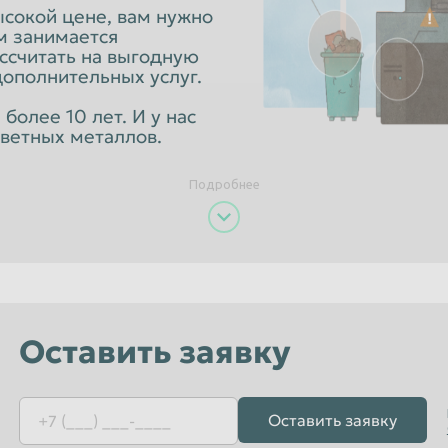
Орёл
ысокой цене, вам нужно
ам занимается
Пенза
ссчитать на выгодную
дополнительных услуг.
к
Петропавловск-Камчатский
Псков
олее 10 лет. И у нас
ветных металлов.
Рязань
Санкт-Петербург
Подробнее
Севастополь
Смоленск
Старый Оскол
Сызрань
Оставить заявку
Тамбов
Томск
Оставить заявку
Улан-Удэ