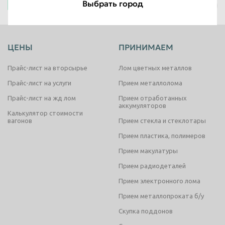
Выбрать город
Челябинск
Таганрог
Тамбов
Тверь
Тольятти
ЦЕНЫ
ПРИНИМАЕМ
Томск
Тула
Прайс-лист на вторсырье
Лом цветных металлов
Тюмень
Улан-Удэ
Прайс-лист на услуги
Прием металлолома
Ульяновск
Уссурийск
Прайс-лист на жд лом
Прием отработанных
Уфа
Хабаровск
аккумуляторов
Калькулятор стоимости
вагонов
Прием стекла и стеклотары
Химки
Чебоксары
Прием пластика, полимеров
Челябинск
Череповец
Прием макулатуры
Чита
Шахты
Прием радиодеталей
Электросталь
Энгельс
Прием электронного лома
Южно-Сахалинск
Якутск
Прием металлопроката б/у
Ярославль
Скупка поддонов