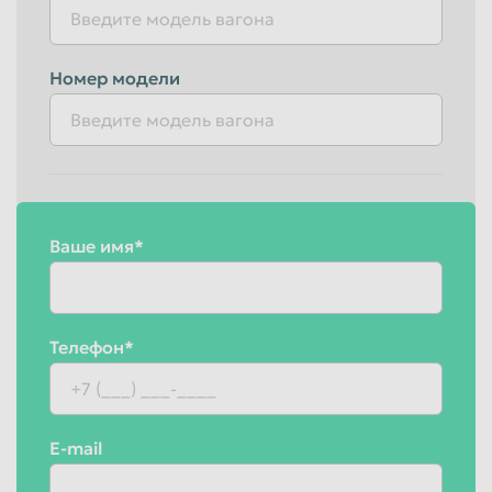
Красноярск
Курган
Курск
Липецк
Номер модели
Люберцы
Магнитогорск
Махачкала
Миасс
Москва
Мурманск
Мытищи
Набережные Челны
Ваше имя*
Нальчик
Нижневартовск
Нижнекамск
Нижний Новгород
Нижний Тагил
Новокузнецк
Телефон*
Новороссийск
Новосибирск
Новочеркасск
Норильск
Омск
Орёл
E-mail
Оренбург
Орск