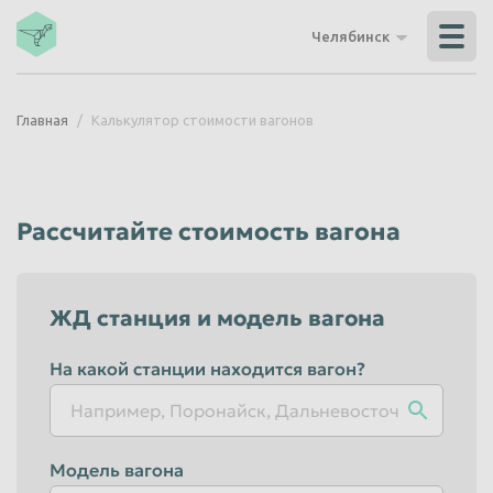
Владикавказ
Владимир
Челябинск
Волгоград
Волгодонск
Волжский
Вологда
Главная
Калькулятор стоимости вагонов
Воронеж
Грозный
Дзержинск
Екатеринбург
Иваново
Ижевск
Рассчитайте стоимость вагона
Иркутск
Йошкар-Ола
Казань
Калининград
ЖД станция и модель вагона
Калуга
Каменск-Уральский
Кемерово
Керчь
На какой станции находится вагон?
Киров
Комсомольск-на-Амуре
Королёв
Кострома
Модель вагона
Красногорск
Краснодар