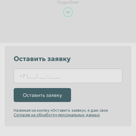
Подробнее
Пенза
Пермь
Петрозаводск
Петропавловск-Камчатский
Подольск
Прокопьевск
Псков
Ростов-на-Дону
Рыбинск
Рязань
Оставить заявку
Салават
Самара
Санкт-Петербург
Саранск
Саратов
Севастополь
Северодвинск
Симферополь
Оставить заявку
Смоленск
Сочи
Нажимая на кнопку «Оставить заявку», я даю свое
Ставрополь
Старый Оскол
Согласие на обработку персональных данных
Стерлитамак
Сургут
Сызрань
Сыктывкар