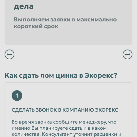
дела
Выполняем заявки в максимально
короткий срок
Всегда заплатим Вам вовремя и по высокой цене
Мы не выставляем никаких скрытых засоров и все наше весовое оборудование проверено в удостоверяющем центре
Вы можете заказать бесплатный вывоз в удобное для Вас время
Вы всегда сможете получить максимальный уровень сервиса в любом из филиалов расположенных в Челябинске
Как сдать лом цинка в Экорекс?
1
СДЕЛАТЬ ЗВОНОК В КОМПАНИЮ ЭКОРЕКС
Во время звонка сообщите менеджеру, что
именно Вы планируете сдать и в каком
количестве. Консультант уточнит расценки и