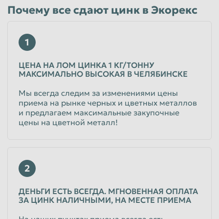
Почему все сдают цинк в Экорекс
Таганрог
Тамбов
Тверь
Тольятти
1
Томск
Тула
ЦЕНА НА ЛОМ ЦИНКА 1 КГ/ТОННУ
Тюмень
Улан-Удэ
МАКСИМАЛЬНО ВЫСОКАЯ В ЧЕЛЯБИНСКЕ
Ульяновск
Уссурийск
Мы всегда следим за изменениями цены
приема на рынке черных и цветных металлов
Уфа
Хабаровск
и предлагаем максимальные закупочные
Химки
Чебоксары
цены на цветной металл!
Челябинск
Череповец
Чита
Шахты
2
Электросталь
Энгельс
Южно-Сахалинск
Якутск
ДЕНЬГИ ЕСТЬ ВСЕГДА. МГНОВЕННАЯ ОПЛАТА
ЗА ЦИНК НАЛИЧНЫМИ, НА МЕСТЕ ПРИЕМА
Ярославль
На наших пунктах приема всегда есть