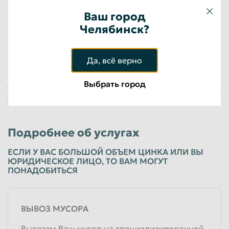
Ваш город
Оцинкованный лом 12АС
Челябинск?
15 500
руб/кг
Физические лица
Да, всё верно
Выбрать город
Нажимая на кнопку «Оставить заявку», я
+7 (923) 148-54-33
даю свое
Согласие на обработку
персональных данных
Подробнее об услугах
ЕСЛИ У ВАС БОЛЬШОЙ ОБЪЕМ ЦИНКА ИЛИ ВЫ
ЮРИДИЧЕСКОЕ ЛИЦО, ТО ВАМ МОГУТ
ПОНАДОБИТЬСЯ
ВЫВОЗ МУСОРА
Вывезем Ваш мусор на специализированной