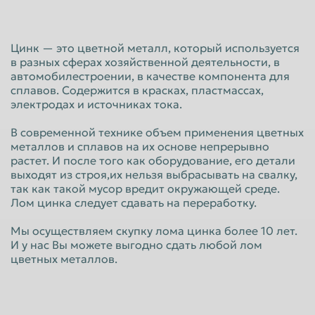
Красноярск
Курган
Курск
Липецк
Цинк — это цветной металл, который используется
в разных сферах хозяйственной деятельности, в
Люберцы
Магнитогорск
автомобилестроении, в качестве компонента для
Махачкала
Миасс
сплавов. Содержится в красках, пластмассах,
электродах и источниках тока.
Москва
Мурманск
В современной технике объем применения цветных
Мытищи
Набережные Челны
металлов и сплавов на их основе непрерывно
растет. И после того как оборудование, его детали
Нальчик
Нижневартовск
выходят из строя,их нельзя выбрасывать на свалку,
Нижнекамск
Нижний Новгород
так как такой мусор вредит окружающей среде.
Лом цинка следует сдавать на переработку.
Нижний Тагил
Новокузнецк
Мы осуществляем скупку лома цинка более 10 лет.
Новороссийск
Новосибирск
И у нас Вы можете выгодно сдать любой лом
цветных металлов.
Новочеркасск
Норильск
Омск
Орёл
Оренбург
Орск