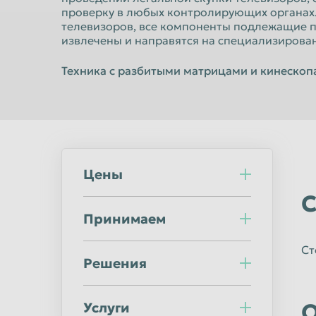
Норильск
Омск
проверку в любых контролирующих органах. 
телевизоров, все компоненты подлежащие п
Оренбург
Орск
извлечены и направятся на специализирова
Пермь
Петрозаводс
Техника с разбитыми матрицами и кинескоп
Подольск
Прокопьевск
Ростов-на-Дону
Рыбинск
Салават
Самара
Саранск
Саратов
Цены
Северодвинск
Симферополь
С
Сочи
Ставрополь
Принимаем
Стерлитамак
Сургут
Ст
Сыктывкар
Таганрог
Решения
Тверь
Тольятти
Тула
Тюмень
О
Услуги