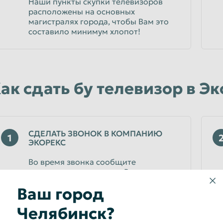
Наши пункты скупки телевизоров
расположены на основных
магистралях города, чтобы Вам это
составило минимум хлопот!
ак сдать бу телевизор в Э
СДЕЛАТЬ ЗВОНОК В КОМПАНИЮ
1
ЭКОРЕКС
Во время звонка сообщите
менеджеру, что именно Вы
планируете сдать и в каком
Ваш город
количестве. Консультант уточнит
расценки и подскажет, дальнейшие
Челябинск?
действия по продаже телевизора.