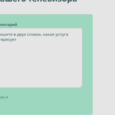
ентарий
у», я