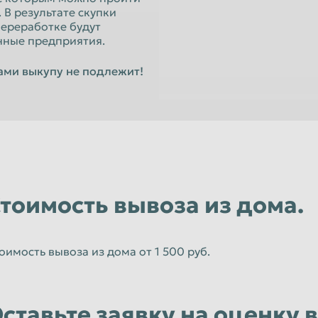
Орёл
В результате скупки
ереработке будут
Пенза
нные предприятия.
к
Петропавловск-Камчатский
ами выкупу не подлежит!
Псков
Рязань
Санкт-Петербург
Севастополь
Смоленск
тоимость вывоза из дома.
Старый Оскол
Сызрань
оимость вывоза из дома от 1 500 руб.
Тамбов
Томск
Улан-Удэ
ставьте заявку на оценку 