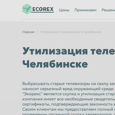
Ижевск
Иркутск
Цены
Принимаем
Решен
Казань
Калининград
Каменск-Уральский
Кемерово
Главная
Утилизация телевизоров в Челябинске
Киров
Комсомольск
Кострома
Красногорск
Утилизация теле
Красноярск
Курган
Челябинске
Липецк
Люберцы
Махачкала
Миасс
Мурманск
Мытищи
Выбрасывать старые телевизоры на свалу за
наносит серьезный вред окружающей среде.
Нальчик
Нижневартов
"Экорекс" является скупка и утилизация ста
Нижний Новгород
компания имеет все необходимые свидетель
Нижний Тагил
сертификаты, подтверждающие законность в
Новороссийск
Новосибирск
Своим клиентам мы предоставляем полный 
проведении легальной скупки телевизоров,