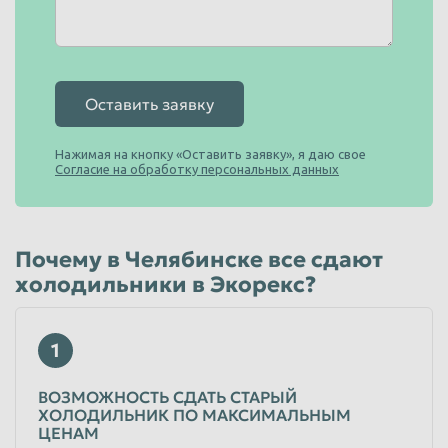
Таганрог
Тамбов
Тверь
Тольятти
Оставить заявку
Томск
Тула
Тюмень
Улан-Удэ
Нажимая на кнопку «Оставить заявку», я даю свое
Согласие на обработку персональных данных
Ульяновск
Уссурийск
Уфа
Хабаровск
Химки
Чебоксары
Почему в Челябинске все сдают
холодильники в Экорекс?
Челябинск
Череповец
Чита
Шахты
1
Электросталь
Энгельс
Южно-Сахалинск
Якутск
ВОЗМОЖНОСТЬ СДАТЬ СТАРЫЙ
ХОЛОДИЛЬНИК ПО МАКСИМАЛЬНЫМ
Ярославль
ЦЕНАМ