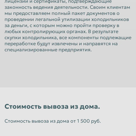
лицензии и сертификаты, подтверждающие
Красноярск
Курган
законность ведения деятельности. Своим клиентам
мы предоставляем полный пакет документов о
Курск
Липецк
проведении легальной утилизации холодильников
за деньги, с которым можно пройти проверку в
Люберцы
Магнитогорск
любых контролирующих органах. В результате
скупки холодильника, все компоненты подлежащие
Махачкала
Миасс
переработке будут извлечены и направятся на
Москва
Мурманск
специализированные предприятия.
Мытищи
Набережные Челны
Нальчик
Нижневартовск
Нижнекамск
Нижний Новгород
Нижний Тагил
Новокузнецк
Новороссийск
Новосибирск
Стоимость вывоза из дома.
Новочеркасск
Норильск
Стоимость вывоза из дома от 1 500 руб.
Омск
Орёл
Оренбург
Орск