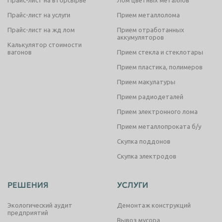
Прайс-лист на вторсырье
Лом цветных металлов
Прайс-лист на услуги
Прием металлолома
Прайс-лист на жд лом
Прием отработанных
аккумуляторов
Калькулятор стоимости
вагонов
Прием стекла и стеклотары
Прием пластика, полимеров
Прием макулатуры
Прием радиодеталей
Прием электронного лома
Прием металлопроката б/у
Скупка поддонов
Скупка электродов
РЕШЕНИЯ
УСЛУГИ
Экологический аудит
Демонтаж конструкций
предприятий
Вывоз мусора