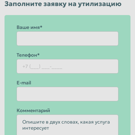
Заполните заявку на утилизацию
Пенза
Пермь
Петрозаводск
Петропавловск-Камчатский
Ваше имя*
Подольск
Прокопьевск
Псков
Ростов-на-Дону
Рыбинск
Рязань
Телефон*
Салават
Самара
Санкт-Петербург
Саранск
E-mail
Саратов
Севастополь
Северодвинск
Симферополь
Смоленск
Сочи
Комментарий
Ставрополь
Старый Оскол
Стерлитамак
Сургут
Сызрань
Сыктывкар