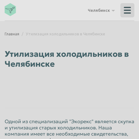
Владикавказ
Владимир
Челябинск
Волгоград
Волгодонск
Волжский
Вологда
Главная
Утилизация холодильников в Челябинске
Воронеж
Грозный
Дзержинск
Екатеринбург
Утилизация холодильников в
Иваново
Ижевск
Челябинске
Иркутск
Йошкар-Ола
Казань
Калининград
Калуга
Каменск-Уральский
Кемерово
Керчь
Киров
Комсомольск-на-Амуре
Одной из специализаций "Экорекс" является скупка
Королёв
Кострома
и утилизация старых холодильников. Наша
компания имеет все необходимые свидетельства,
Красногорск
Краснодар