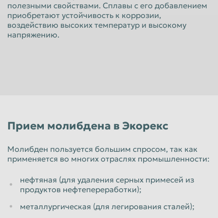
полезными свойствами. Сплавы с его добавлением
Красноярск
Курган
приобретают устойчивость к коррозии,
воздействию высоких температур и высокому
Курск
Липецк
напряжению.
Люберцы
Магнитогорск
Махачкала
Миасс
Москва
Мурманск
Мытищи
Набережные Челны
Нальчик
Нижневартовск
Прием молибдена в Экорекс
Нижнекамск
Нижний Новгород
Нижний Тагил
Новокузнецк
Молибден пользуется большим спросом, так как
применяется во многих отраслях промышленности:
Новороссийск
Новосибирск
нефтяная (для удаления серных примесей из
Новочеркасск
Норильск
продуктов нефтепереработки);
Омск
Орёл
металлургическая (для легирования сталей);
Оренбург
Орск