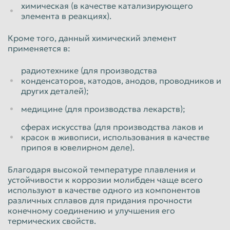
химическая (в качестве катализирующего
Пенза
Пермь
элемента в реакциях).
Петрозаводск
Петропавловск-Камчатский
Кроме того, данный химический элемент
применяется в:
Подольск
Прокопьевск
Псков
Ростов-на-Дону
радиотехнике (для производства
конденсаторов, катодов, анодов, проводников и
Рыбинск
Рязань
других деталей);
Салават
Самара
медицине (для производства лекарств);
Санкт-Петербург
Саранск
сферах искусства (для производства лаков и
красок в живописи, использования в качестве
Саратов
Севастополь
припоя в ювелирном деле).
Северодвинск
Симферополь
Благодаря высокой температуре плавления и
Смоленск
Сочи
устойчивости к коррозии молибден чаще всего
используют в качестве одного из компонентов
Ставрополь
Старый Оскол
различных сплавов для придания прочности
конечному соединению и улучшения его
Стерлитамак
Сургут
термических свойств.
Сызрань
Сыктывкар