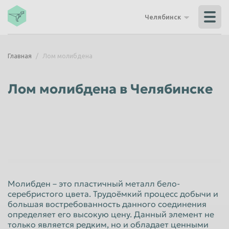
Владикавказ
Владимир
Челябинск
Волгоград
Волгодонск
Волжский
Вологда
Главная
Лом молибдена
Воронеж
Грозный
Дзержинск
Екатеринбург
Лом молибдена в Челябинске
Иваново
Ижевск
Иркутск
Йошкар-Ола
Казань
Калининград
Калуга
Каменск-Уральский
Кемерово
Керчь
Молибден – это пластичный металл бело-
Киров
Комсомольск-на-Амуре
серебристого цвета. Трудоёмкий процесс добычи и
большая востребованность данного соединения
Королёв
Кострома
определяет его высокую цену. Данный элемент не
Красногорск
Краснодар
только является редким, но и обладает ценными