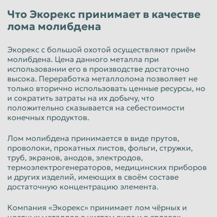
Что Экорекс принимает в качестве
Таганрог
Тамбов
лома молибдена
Тверь
Тольятти
Экорекс с большой охотой осуществляют приём
Томск
Тула
молибдена. Цена данного металла при
Тюмень
Улан-Удэ
использовании его в производстве достаточно
высока. Переработка металлолома позволяет не
Ульяновск
Уссурийск
только вторично использовать ценные ресурсы, но
и сократить затраты на их добычу, что
Уфа
Хабаровск
положительно сказывается на себестоимости
конечных продуктов.
Химки
Чебоксары
Челябинск
Череповец
Лом молибдена принимается в виде прутов,
проволоки, прокатных листов, фольги, стружки,
Чита
Шахты
труб, экранов, анодов, электродов,
термоэлектрогенераторов, медицинских приборов
Электросталь
Энгельс
и других изделий, имеющих в своём составе
достаточную концентрацию элемента.
Южно-Сахалинск
Якутск
Ярославль
Компания «Экорекс» принимает лом чёрных и
цветных металлов в чистом виде и в сплавах.