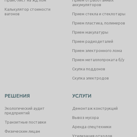
Прайс-лист на жд лом
Прием отработанных
аккумуляторов
Калькулятор стоимости
вагонов
Прием стекла и стеклотары
Прием пластика, полимеров
Прием макулатуры
Прием радиодеталей
Прием электронного лома
Прием металлопроката б/у
Скупка поддонов
Скупка электродов
РЕШЕНИЯ
УСЛУГИ
Экологический аудит
Демонтаж конструкций
предприятий
Вывоз мусора
Транзитные поставки
Аренда спецтехники
Физическим лицам
Утилизация отходов